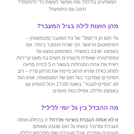
המופיעים בלילה? ומה אפשר לעשות כדי להתמודד
היטב עם התופעה?
מהן הזעות לילה בגיל המעבר?
גלי חום הן ה"סמל" של גיל המעבר (מנופאוזה) –
הסימפטום הראשי, הכי שכיח והמוכר ביותר. אם
באמצע ישיבה במשרד, כשהמזגן נמצא על
טמפרטורה שאפילו פינגווינים חשים בה מעט קרירות,
ראית את אחת המנהלות בעשור ה-5 לחייה מזיעה
לפתע כאילו שהיא הרגע סיימה את מרתון פריז – רוב
הסיכויים שמדובר בגל חום של המנופאוזה. אותו הגל
לא "מסיים לעבוד" בשעה 17:00 ויכול להופיע גם
באמצע הלילה, אפילו כמה פעמים.
מה ההבדל בין גל יומי ללילי?
זו לא אותה הגברת בשינוי אדרת?
זו בהחלט אותה
הגברת ומדובר באותו גל חום שנובע מאותם
מנגנונים גופניים. אבל העובדה שזה מתרחש בלילה,