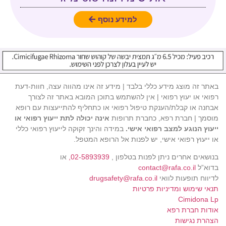
למידע נוסף
באתר זה מוצג מידע כללי בלבד | מידע זה אינו מהווה עצה, חוות-דעת
רפואי או יעוץ רפואי | אין להשתמש בתוכן המובא באתר זה לצורך
אבחנה או קבלת/הענקת טיפול רפואי או כתחליף להתייעצות עם רופא
מוסמך | חברת רפא, כחברת תרופות
אינה יכולה לתת ייעוץ רפואי או
ייעוץ הנוגע למצב רפואי אישי.
במידה והינך זקוקה לייעוץ רפואי כללי
או ייעוץ רפואי אישי, יש לפנות אל הרופא המטפל.
בנושאים אחרים ניתן לפנות בטלפון ,
02-5893939,
או
בדוא”ל
contact@rafa.co.il
לדיווח תופעות לוואי
drugsafety@rafa.co.il
תנאי שימוש ומדיניות פרטיות
Cimidona Lp
אודות חברת רפא
הצהרת נגישות