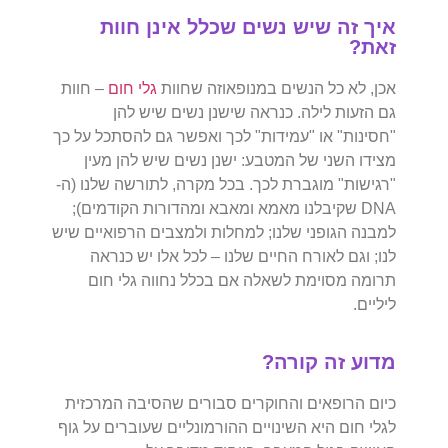
איך זה שיש נשים שכלל אינן חוות
זאת?
אכן, לא כל הנשים במנופאוזה שחוות
גלי חום
– חוות
גם הזעות לילה. כנראה שישנן נשים שיש להן
"חסינות" או "עמידות" לכך ואפשר גם להסתכל על כך
מצידו השני של המטבע: ישנן נשים שיש להן מעין
"רגישות" מוגברת לכך. בכל מקרה, לתורשה שלנו (ה-
DNA שקיבלנו מאמא ומאבא ומהדורות הקודמים);
למבנה הגופני שלנו; למחלות ולמצבים הרפואיים שיש
לנו; וגם לאורח החיים שלנו – לכל אלו יש כנראה
תרומה מסוימת לשאלה אם בכלל נחווה גלי חום
ליליים.
מדוע זה קורה?
כיום הרופאים והחוקרים סבורים שהסיבה המרכזית
לגלי חום היא השינויים ההורמונליים שעוברים על גוף