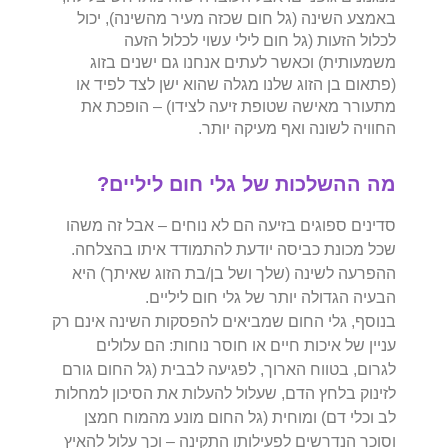
באמצע השינה (גל חום שכזה מעיר מהשינה), יכול
לכלול הזעות (גל חום לילי עשוי לכלול הזעה
משמעותית) וכאשר לעתים אנחנו גם ישנים בזוג
(פתאום בן הזוג שלנו מגלה שהוא ישן לצד לפיד או
מתעורר מאישה שטופת זיעה לצידו) – הופכת את
החוויה לשונה ואף מעיקה יותר.
מה ההשלכות של גלי חום ליליים?
סדינים ספוגים בזיעה הם לא נוחים – אבל זה משהו
שכל מכונת כביסה יודעת להתמודד איתו בהצלחה.
ההפרעה לשינה (שלך ושל בן/בת הזוג שאיתך) היא
הבעיה הגדולה יותר של גלי חום ליליים.
בנוסף, גלי החום שמביאים להפסקות השינה אינם רק
עניין של איכות חיים או חוסר נוחות: הם עלולים
לגרום, בטווח הארוך, לפגיעה לבבית (גל החום גורם
לזינוק בלחץ הדם, שעלול להעלות את הסיכון למחלות
לב וכלי דם) ומוחית (גל החום מונע מהמוח חמצן
וסוכר הנדרשים לפעילותו התקינה – וכך עלול להאיץ