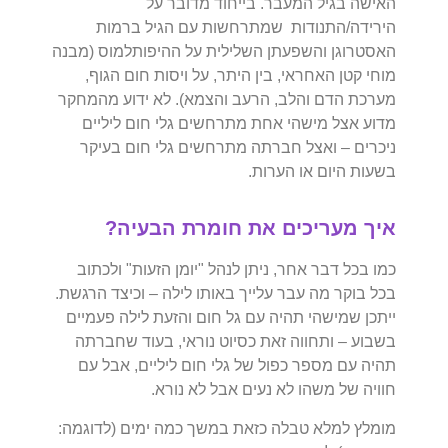
האישה בגיל המעבר. בייחוד מדובר על
הירידה/התנודות שמתרחשות עם הגיל ברמות
האסטרוגן והשפעתן השלילית על ההיפותלמוס (מבנה
מוחי קטן האחראי, בין היתר, על ויסות חום הגוף,
מערכת הדם והלב, הרעב והצמא). לא ידוע מהמחקר
מדוע אצל מישהי אחת מתרחשים גלי חום ליליים
ניכרים – ואצל חברתה מתרחשים גלי חום בעיקר
בשעות היום או הערות.
איך מעריכים את חומרת הבעיה?
כמו בכל דבר אחר, ניתן לנהל "יומן הזעות" ולכתוב
בכל בוקר מה עבר עלייך באותו לילה – וכיצד הרגשת.
ייתכן שמישהי תהיה עם גל חום והזעת לילה פעמיים
בשבוע – ותחווה זאת כסיוט נוראי, בעוד שחברתה
תהיה עם מספר כפול של גלי חום ליליים, אבל עם
חוויה של משהו לא נעים אבל לא נורא.
מומלץ למלא טבלה כזאת במשך כמה ימים (לדוגמה: