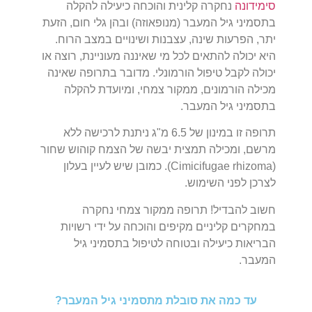
סימידונה
נחקרה קלינית והוכחה כיעילה להקלה
בתסמיני גיל המעבר (מנופאוזה) ובהן גלי חום, הזעת
יתר, הפרעות שינה, עצבנות ושינויים במצב הרוח.
היא יכולה להתאים לכל מי שאיננה מעוניינת, רוצה או
יכולה לקבל טיפול הורמונלי. מדובר בתרופה שאינה
מכילה הורמונים, ממקור צמחי, ומיועדת להקלה
בתסמיני גיל המעבר.
תרופה זו במינון של 6.5 מ"ג ניתנת לרכישה ללא
מרשם, ומכילה תמצית יבשה של הצמח קוהוש שחור
(Cimicifugae rhizoma). כמובן שיש לעיין בעלון
לצרכן לפני השימוש.
חשוב להבדיל! תרופה ממקור צמחי נחקרה
במחקרים קליניים מקיפים והוכחה על ידי רשויות
הבריאות כיעילה ובטוחה לטיפול בתסמיני גיל
המעבר.
עד כמה את סובלת מתסמיני גיל המעבר?