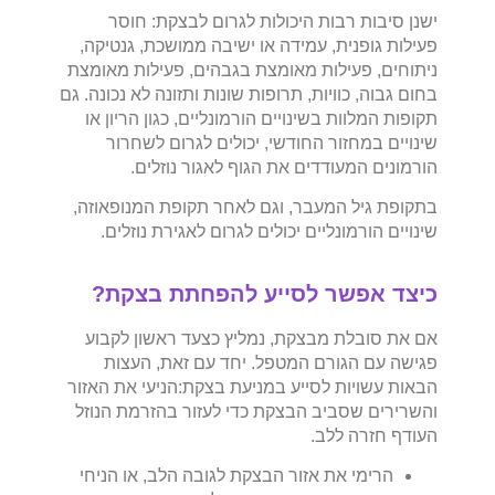
ישנן סיבות רבות היכולות לגרום לבצקת: חוסר
פעילות גופנית, עמידה או ישיבה ממושכת, גנטיקה,
ניתוחים, פעילות מאומצת בגבהים, פעילות מאומצת
בחום גבוה, כוויות, תרופות שונות ותזונה לא נכונה. גם
תקופות המלוות בשינויים הורמונליים, כגון הריון או
שינויים במחזור החודשי, יכולים לגרום לשחרור
הורמונים המעודדים את הגוף לאגור נוזלים.
בתקופת גיל המעבר, וגם לאחר תקופת המנופאוזה,
שינויים הורמונליים יכולים לגרום לאגירת נוזלים.
כיצד אפשר לסייע להפחתת בצקת?
אם את סובלת מבצקת, נמליץ כצעד ראשון לקבוע
פגישה עם הגורם המטפל. יחד עם זאת, העצות
הבאות עשויות לסייע במניעת בצקת:הניעי את האזור
והשרירים שסביב הבצקת כדי לעזור בהזרמת הנוזל
העודף חזרה ללב.
הרימי את אזור הבצקת לגובה הלב, או הניחי