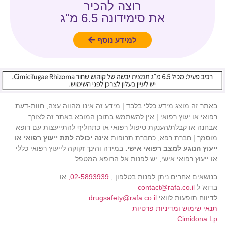
רוצה להכיר
את סימידונה 6.5 מ"ג
למידע נוסף
באתר זה מוצג מידע כללי בלבד | מידע זה אינו מהווה עצה, חוות-דעת
רפואי או יעוץ רפואי | אין להשתמש בתוכן המובא באתר זה לצורך
אבחנה או קבלת/הענקת טיפול רפואי או כתחליף להתייעצות עם רופא
מוסמך | חברת רפא, כחברת תרופות
אינה יכולה לתת ייעוץ רפואי או
ייעוץ הנוגע למצב רפואי אישי.
במידה והינך זקוקה לייעוץ רפואי כללי
או ייעוץ רפואי אישי, יש לפנות אל הרופא המטפל.
בנושאים אחרים ניתן לפנות בטלפון ,
02-5893939,
או
בדוא”ל
contact@rafa.co.il
לדיווח תופעות לוואי
drugsafety@rafa.co.il
תנאי שימוש ומדיניות פרטיות
Cimidona Lp