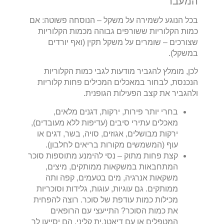
המעבר
בכל הנוגע לשמירה על משקל – הנוסחה פשוטה: אם
כמות הקלוריות ששורפים גבוהה מכמות הקלוריות
שצורכים – שומרים על משקל תקין (ואף יורדים
במשקל).
לכן, מומלץ להגביר מודעות לגבי כמות הקלוריות
הנכנסת, לבחור במאכלים המכילים פחות קלוריות
ולהגביר את קצב הפעילות הגופנית.
בחרי יותר פירות, ירקות, דגנים מלאים,
מאכלים עתירי סיבים (עדיפות ללא מעובדים),
ירקות מבושלים, אגוזים, סויה, בשר, דגים או
עוף (המשמשים מקורות בריאים לחלבון).
קצת פחות מתוק – נסי להימנע מתוספות סוכר
המתחבאות במשקאות ממותקים, מיצים,
משקאות אנרגיה, מים בטעמים, קפה ותה
ממותקים. גם עוגיות, עוגות, גלידות וסוכריות
מכילות כמות עודפת של סוכר. רוצה להפחית
את כמות הסוכר? התייעצי עם הרופאים
המטפלים או עם דיאטנ.ית קליני. הם יסייעו לך