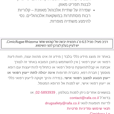
לבנות תפריט מאוזן.
שמירה על שתיית אלכוהול מאוזנת – קלוריות
רבות מסתתרות במשקאות אלכוהוליים. נסי
להימנע משתייה מופרזת.
באתר זה מוצג מידע כללי בלבד | מידע זה אינו מהווה עצה, חוות-דעת
רפואי או יעוץ רפואי | אין להשתמש בתוכן המובא באתר זה לצורך
אבחנה או קבלת/הענקת טיפול רפואי או כתחליף להתייעצות עם רופא
מוסמך | חברת רפא, כחברת תרופות
אינה יכולה לתת ייעוץ רפואי או
ייעוץ הנוגע למצב רפואי אישי.
במידה והינך זקוקה לייעוץ רפואי כללי
או ייעוץ רפואי אישי, יש לפנות אל הרופא המטפל.
בנושאים אחרים ניתן לפנות בטלפון ,
02-5893939,
או
בדוא”ל
contact@rafa.co.il
לדיווח תופעות לוואי
drugsafety@rafa.co.il
תנאי שימוש ומדיניות פרטיות
Cimidona Lp